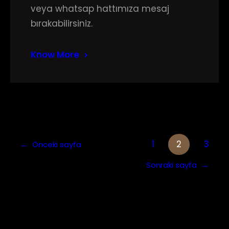
veya whatsap hattımıza mesaj
bırakabilirsiniz.
Know More
1
2
3
←
Önceki sayfa
Sonraki sayfa
→