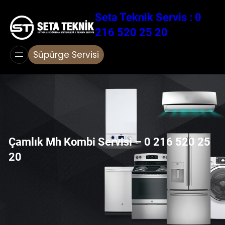
İçeriğe
Seta Teknik Servis : 0
geç
216 520 25 20
Süpürge Servisi
Çamlık Mh Kombi Servisi – 0 216 520 25
20