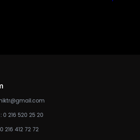
im
niktr@gmail.com
: 0 216 520 25 20
0 216 412 72 72