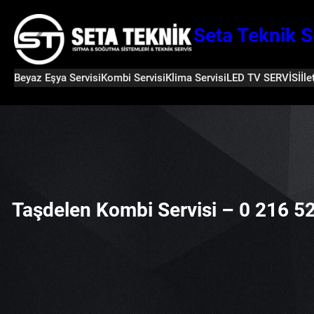
İçeriğe
geç
Seta Teknik S
Beyaz Eşya Servisi
Kombi Servisi
Klima Servisi
LED TV SERVİSİ
İle
Taşdelen Kombi Servisi – 0 216 5