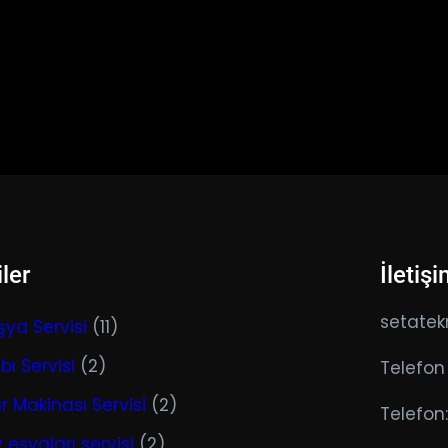
ler
İletiş
setatek
şya Servisi
(11)
ı Servisi
(2)
Telefon 
 Makinası Servisi
(2)
Telefon:
 eşyaları servisi
(2)